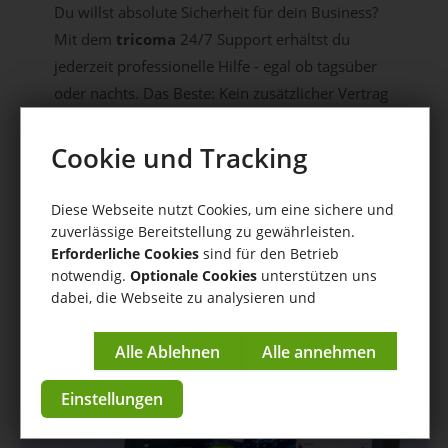
Du willst absolute Sicherheit für dein Business?
Mit dem
tricoma
24/7 Support erhältst du
jederzeit professionelle Hilfe - egal ob tagsüber
oder nachts. Das Beste: Kein zusätzlicher Vertrag
erforderlich.
Vertraue auf unseren erstklassigen Service
Cookie und Tracking
und konzentriere dich voll auf dein
Unternehmen.
Diese Webseite nutzt Cookies, um eine sichere und
zuverlässige Bereitstellung zu gewährleisten.
Erforderliche Cookies
sind für den Betrieb
Jetzt kostenlos starten
notwendig.
Optionale Cookies
unterstützen uns
dabei, die Webseite zu analysieren und
kontinuierlich zu verbessern.
Impressum
|
Datenschutzerklärung
Einstellungen