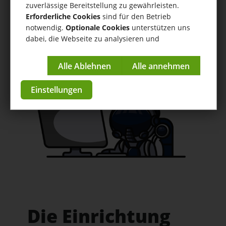
Einrichtungsassistent
zuverlässige Bereitstellung zu gewährleisten.
Erforderliche Cookies
sind für den Betrieb
Hilfe
/
Einrichtungsassistent
/ Die Einrichtung von tricoma -
notwendig.
Optionale Cookies
unterstützen uns
Einrichtungswizard und Ablauf
dabei, die Webseite zu analysieren und
kontinuierlich zu verbessern.
Anleitungen & Tutorials
Impressum
|
Datenschutzerklärung
zur App im Store
Einstellungen
Die Einrichtung