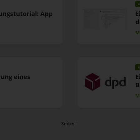
A
tungstutorial: App
E
d
M
A
rung eines
E
B
M
Seite:
1