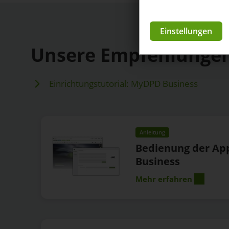
Einstellungen
Unsere Empfehlunge
Einrichtungstutorial: MyDPD Business
Anleitung
Bedienung der A
Business
Mehr erfahren