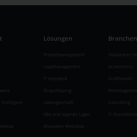
t
Lösungen
Branche
Projektmanagement
Stationärer H
Leadmanagement
eCommerce
IT Helpdesk
Großhandel
tware
Dropshipping
Werbeagentu
 Intelligenz
Ladengeschäft
Consulting
FBA und eigenes Lager
IT Dienstleist
esktop
Shopware Webshop