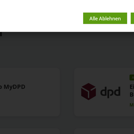
n
A
pp MyDPD
E
B
M