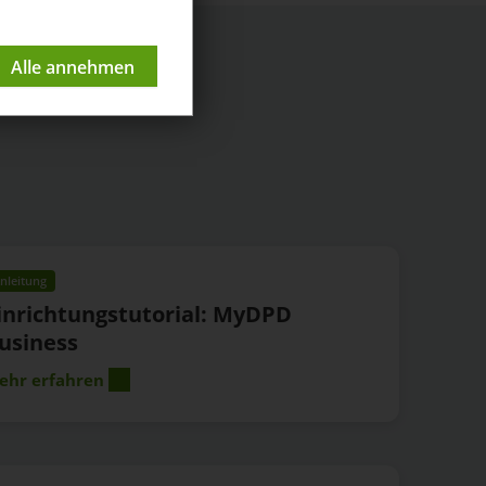
nleitung
inrichtungstutorial: MyDPD
usiness
ehr erfahren