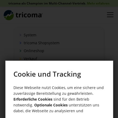
tricoma als Champion im Multi-Channel-Vertrieb.
Mehr erfahren
System
tricoma Shopsystem
Onlineshop
Verkauf
Schnittstellen
Cookie und Tracking
Zahlung
Versand
Diese Webseite nutzt Cookies, um eine sichere und
WaWi/CRM
zuverlässige Bereitstellung zu gewährleisten.
CRM Tools
Erforderliche Cookies
sind für den Betrieb
notwendig.
Optionale Cookies
unterstützen uns
dabei, die Webseite zu analysieren und
kontinuierlich zu verbessern.