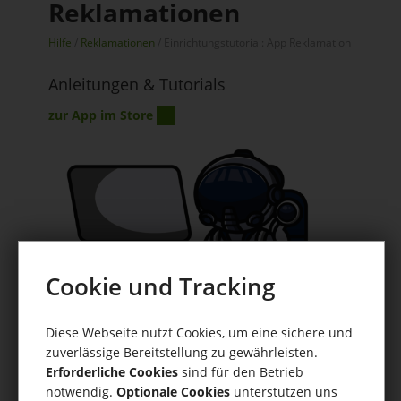
Reklamationen
Hilfe
/
Reklamationen
/ Einrichtungstutorial: App Reklamation
Anleitungen & Tutorials
zur App im Store
Cookie und Tracking
Diese Webseite nutzt Cookies, um eine sichere und
zuverlässige Bereitstellung zu gewährleisten.
Erforderliche Cookies
sind für den Betrieb
Inhaltsverzeichnis
notwendig.
Optionale Cookies
unterstützen uns