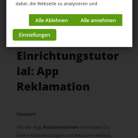
dabei, die Webseite zu analysieren und
1. Einstellungen
kontinuierlich zu verbessern.
Weitere Schritte
Impressum
|
Datenschutzerklärung
Weitere Tutorials
Einstellungen
Einrichtungstutor
ial: App
Reklamation
Vorwort
Mit der App
Reklamationen
verwaltest Du
Deine Rücksendungen und Retouren einfach,