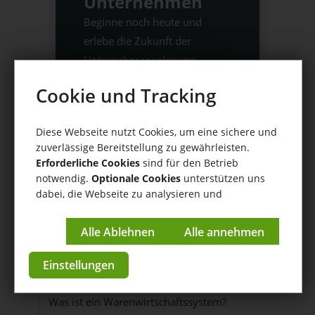
Unternehmen
Beginne noch heute und
erlebe die Zukunft der
Unternehmensplanung -
einfach, effizient und
Cookie und Tracking
erfolgreich.
Diese Webseite nutzt Cookies, um eine sichere und
Jetzt starten
zuverlässige Bereitstellung zu gewährleisten.
Erforderliche Cookies
sind für den Betrieb
notwendig.
Optionale Cookies
unterstützen uns
dabei, die Webseite zu analysieren und
kontinuierlich zu verbessern.
Impressum
|
Datenschutzerklärung
Inhaltsverzeichnis
Einstellungen
Was ist Warenwirtschaft?
Was ist ein Warenwirtschaftssystem?