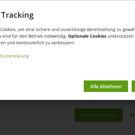
Holen Sie einfach und s
 Tracking
und laden diese in die
Cookies, um eine sichere und zuverlässige Bereitstellung zu gewäh
Kompatibel mit:
s
sind für den Betrieb notwendig.
Optionale Cookies
unterstützen 
tricoma smart
ren und kontinuierlich zu verbessern.
tricoma premium
hutzerklärung
tricoma enterprise
Kostenlos
* zzgl. Mehrwertsteuer
t
In den Warenkorb