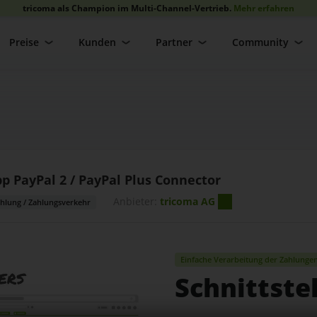
Serviceleistungen
tricoma als Champion im Multi-Channel-Vertrieb.
Mehr erfahren
Allgemeines zur Partnerschaft
Unternehmenswachstum
Werbeagentur
Fahrradhandel mit Ladengeschäft
Login
ERP Servicevertrag
Preise
Kunden
Partner
Community
Service Partner werden
Kundenorientierung
Einzelhandel
Eigenmarke im Grillsegment
Youtube & Videos
Mitarbeiterzufriedenheit
IT Dienstleister
Alle Informationen für Servicepartner
Online und Offlinehandel
Social Media
verbunden
Kostenoptimierung
Consulting
Der Business Podcast
Vertrieb von Baumaschinen
Datenanalyse
weitere Branchen
p PayPal 2 / PayPal Plus Connector
Anbieter:
tricoma AG
hlung / Zahlungsverkehr
Einfache Verarbeitung der Zahlunge
Schnittste