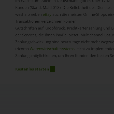
im Wachstum. Allein in Deutschland gibt es über 17 Mill
Kunden (Stand: Mai 2018). Die Beliebtheit des Dienstes i
weshalb neben
eBay
auch die meisten Online-Shops ein
Transaktionen verzeichnen können.
Gutschriften auf Knopfdruck, Kreditkartenzahlung und La
der Services, die Ihnen PayPal bietet. Multichannel Lös
Zahlungsabwicklung sind heutzutage nicht mehr wegzu
tricoma
Warenwirtschaftssystems
leicht zu implementier
Zahlungsmöglichkeiten, um Ihren Kunden den besten Ser
Kostenlos starten