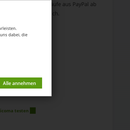
chnell Ihre Kontoverläufe aus PayPal ab
 App Bankkontenabgleich.
rleisten.
uns dabei, die
ricoma testen