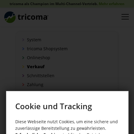
tricoma als Champion im Multi-Channel-Vertrieb.
Mehr erfahren
System
tricoma Shopsystem
Onlineshop
Verkauf
Schnittstellen
Zahlung
Versand
WaWi/CRM
Cookie und Tracking
CRM Tools
Diese Webseite nutzt Cookies, um eine sichere und
zuverlässige Bereitstellung zu gewährleisten.