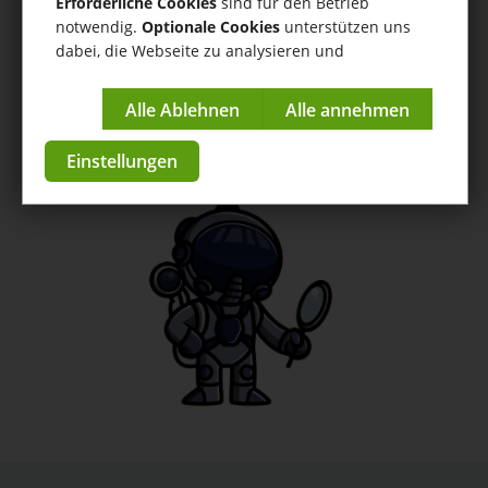
Connector für
Erforderliche Cookies
sind für den Betrieb
notwendig.
Optionale Cookies
unterstützen uns
dabei, die Webseite zu analysieren und
Amazon
kontinuierlich zu verbessern.
Anleitungen
Impressum
|
Datenschutzerklärung
zur App im Store
Einstellungen