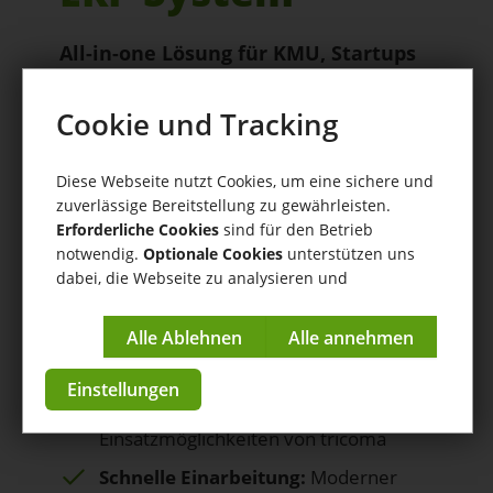
All-in-one Lösung für KMU, Startups
im E-Commerce
Cookie und Tracking
Spare Zeit
durch Automatisierung
Ihrer E-Commerce Prozesse von der
Diese Webseite nutzt Cookies, um eine sichere und
Bestellabholung & Produktübertragung
zuverlässige Bereitstellung zu gewährleisten.
bis zum Versand
Erforderliche Cookies
sind für den Betrieb
notwendig.
Optionale Cookies
unterstützen uns
Senke Kosten
durch KI-Integration,
dabei, die Webseite zu analysieren und
Mail-Client, interne Kommunikation,
kontinuierlich zu verbessern.
Projektmanagement,
Mitarbeitermanagement uvm.
Impressum
|
Datenschutzerklärung
Wachse und Skaliere:
Am
Einstellungen
Unternehmen arbeiten mit den vielen
Einsatzmöglichkeiten von tricoma
Schnelle Einarbeitung:
Moderner