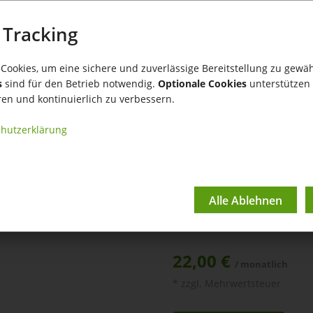
Filialen o
Einfach un
 Tracking
Cookies, um eine sichere und zuverlässige Bereitstellung zu gewäh
Legen Sie Umbuchungsau
s
sind für den Betrieb notwendig.
Optionale Cookies
unterstützen 
dann entsprechend als
ren und kontinuierlich zu verbessern.
hutzerklärung
Kompatibel mit:
tricoma smart
tricoma premium
tricoma enterprise
22,00 €
/ monatlich
* zzgl. Mehrwertsteuer