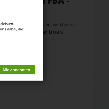
der Amazon FBA -
d schnell
rleisten.
fträge für das Lager an, welcher sich
uns dabei, die
 PDF Dokument drucken lassen.