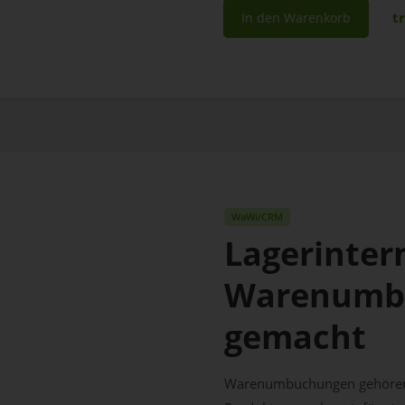
t
In den Warenkorb
WaWi/CRM
Lagerinter
Warenumbu
gemacht
Warenumbuchungen gehören z