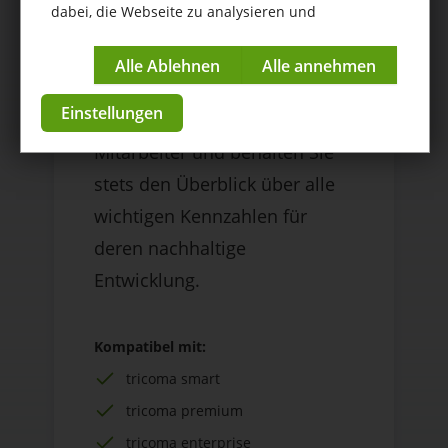
dabei, die Webseite zu analysieren und
Steigern Sie mithilfe der App
kontinuierlich zu verbessern.
Mitarbeitermanagement von
Impressum
|
Datenschutzerklärung
tricoma die Motivation und
Einstellungen
Leistungsfähigkeit Ihrer
Mitarbeiter und behalten Sie
stets den Überblick über alle
wichtigen Kennzahlen für
deren nachhaltige
Entwicklung.
Kompatibel mit:
tricoma smart
tricoma premium
tricoma enterprise