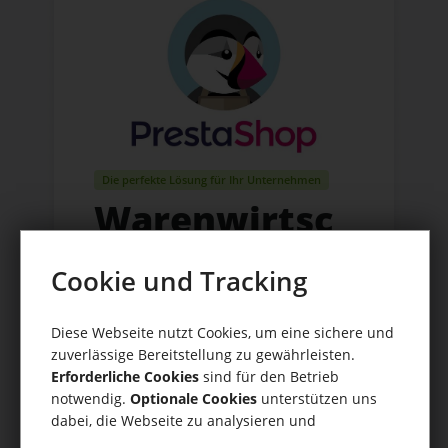
Die perfekte Lösung für Ihr Unternehmen
Warenwirtsc
haft für
Cookie und Tracking
PrestaShop |
Diese Webseite nutzt Cookies, um eine sichere und
Einfach per
zuverlässige Bereitstellung zu gewährleisten.
Erforderliche Cookies
sind für den Betrieb
Schnittstelle
notwendig.
Optionale Cookies
unterstützen uns
dabei, die Webseite zu analysieren und
kontinuierlich zu verbessern.
Über diesen Connector